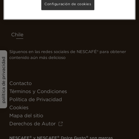
Configuración de cookies
Chile
Síguenos en las redes sociales de NESCAFÉ® para obtener
contenido aún más delicioso
política de privacidad
Contacto
Términos y Condiciones
Política de Privacidad
Cookies
Mapa del sitio
Derechos de Autor
®
®
®
NESCAFE
y NESCAFE
Dolce Gusto
son marcas