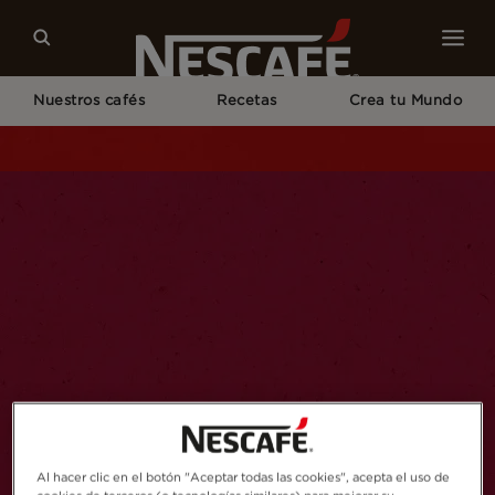
Nuestros cafés
Recetas
Crea tu Mundo
Home
Bases Legales Concursos y Sorteos NESCAFÉ®
Al hacer clic en el botón "Aceptar todas las cookies", acepta el uso de