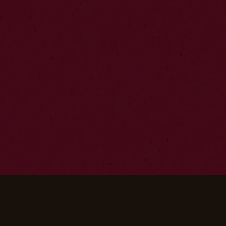
premio. ¡Revisa las bases del
válido tu p
concurso!