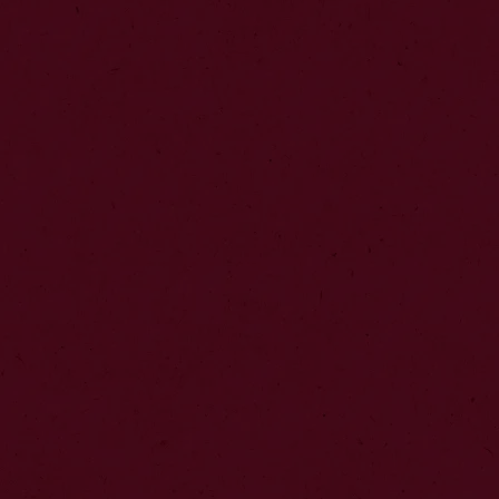
Ríe con Felipe Avello
Descubre 
Revisa todo los detalles para
Revisa las 
participar y hacer válido tu
Una Buena 