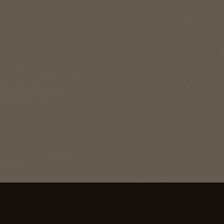
Nada puede ir mal si el día
Disfruta de
comienza con una taza de
calidad con
®
NESCAFÉ® Tradición
un botón