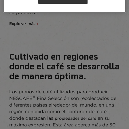
sabes que nuestra Fina Selección te
sorprenderá!
Explorar más
Cultivado en regiones
donde el café se desarrolla
de manera óptima.
Los granos de café utilizados para producir
®
NESCAFÉ
Fina Selección son recolectados de
diferentes países alrededor del mundo, en una
región conocida como el "cinturón del café",
donde destacan las
en su
propiedades del café
máxima expresión. Esta área abarca más de 50