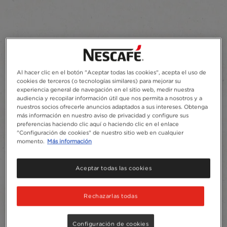
Variedades de
Nescafé Fina
Selección
Al hacer clic en el botón "Aceptar todas las cookies", acepta el uso de
Tostado por expertos.
cookies de terceros (o tecnologías similares) para mejorar su
experiencia general de navegación en el sitio web, medir nuestra
Cuidadosamente
audiencia y recopilar información útil que nos permita a nosotros y a
nuestros socios ofrecerle anuncios adaptados a sus intereses. Obtenga
elaborado.
más información en nuestro aviso de privacidad y configure sus
preferencias haciendo clic aquí o haciendo clic en el enlace
"Configuración de cookies" de nuestro sitio web en cualquier
momento.
Más información
Los granos de Arábica y Robusta que usamos
para crear esta mezcla exclusiva son tostados
con maestría para realzar sus sabores y aromas.
Aceptar todas las cookies
Cada grano se tuesta a la temperatura óptima,
hasta que alcanzan los estándares que hemos
Rechazarlas todas
establecido para cada frasco de
®
NESCAFÉ
Fina Selección. ¡Cada vez que
busques un
o
ya
Configuración de cookies
café molido
café instantáneo