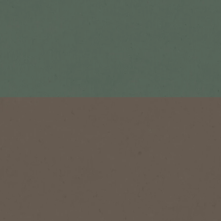
®
®
®