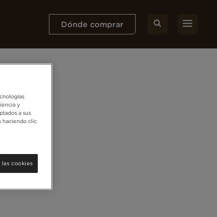
Dónde comprar
ecnologías
iencia y
ptados a sus
 haciendo clic
 las cookies