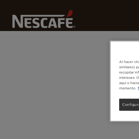
N
Home
Derechos de Autor
Al hacer cli
similares) 
recopilar in
intereses. 
aquí o haci
momento.
Configur