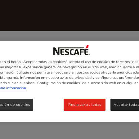
uestros cafés
Recetas
Crea tu Mundo
c en el botón "Aceptar todas las cookies", acepta el uso de cookies de terceros (o t
para mejorar su experiencia general de navegación en el sitio web, medir nuestra aud
formación útil que nos permita a nosotros y a nuestros socios ofrecerle anuncios ada
Obtenga más información en nuestro aviso de privacidad y configure sus preferencias
endo clic en el enlace "Configuración de cookies" de nuestro sitio web en cualquier
Más información
ación de cookies
Rechazarlas todas
Aceptar todas