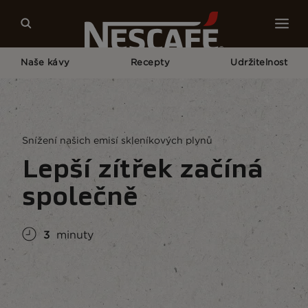
Naše kávy
Recepty
Udržitelnost
Home
Udržitelnost
Budoucnost Kávy
Lepší Zítřek Začíná Společně
Snížení našich emisí skleníkových plynů
Lepší zítřek začíná
společně
3
minuty