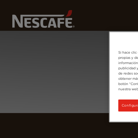
Home
Iniciar Sesión
Si hace clic
propias y de
información
publicidad 
de redes so
obtener más
botón “Conf
nuestra web
Configur