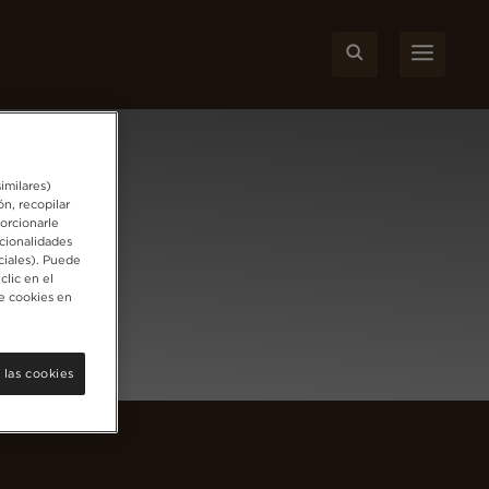
imilares)
ón, recopilar
porcionarle
cionalidades
ciales). Puede
clic en el
e cookies en
 las cookies