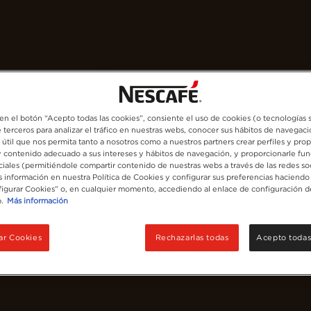
Nuestros cafés
Recetas
Sostenibilidad
 en el botón “Acepto todas las cookies”, consiente el uso de cookies (o tecnologías s
 terceros para analizar el tráfico en nuestras webs, conocer sus hábitos de navegaci
 útil que nos permita tanto a nosotros como a nuestros partners crear perfiles y pro
y contenido adecuado a sus intereses y hábitos de navegación, y proporcionarle fun
ciales (permitiéndole compartir contenido de nuestras webs a través de las redes so
 información en nuestra Política de Cookies y configurar sus preferencias haciendo 
igurar Cookies” o, en cualquier momento, accediendo al enlace de configuración d
.
Más información
ar Cookies
Rechazarlas todas
Acepto todas