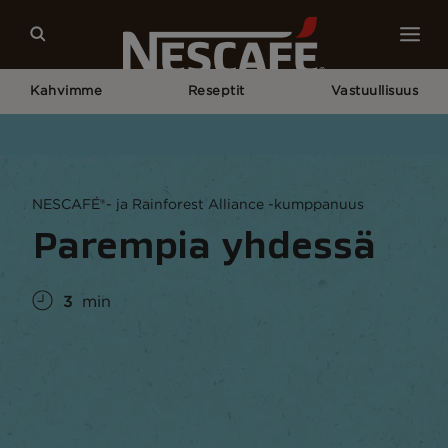
Kahvimme
Reseptit
Vastuullisuus
Home
Vastuullisuus
Meidän Maailmamme
Nescafé Ja Rainforest Alliance: Tehokkaampia Yhdessä
NESCAFÉ®- ja Rainforest Alliance -kumppanuus
Parempia yhdessä
3
min