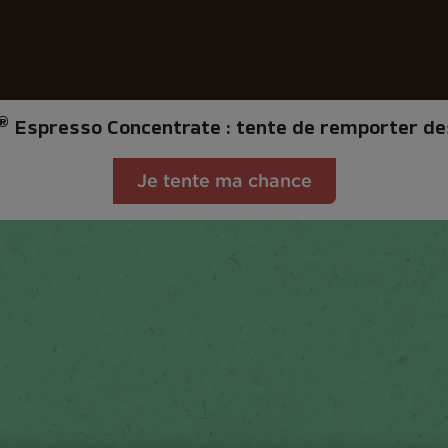
afé
Recettes
Développement durable
®
Espresso Concentrate : tente de remporter des
Je tente ma chance
ts de Café À L'épreuve Du Changement Climatique