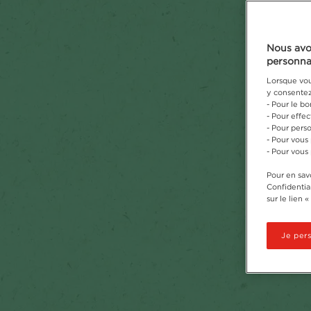
Nous avo
personna
Lorsque vous
y consentez,
- Pour le b
- Pour effe
- Pour perso
- Pour vous
- Pour vous
Pour en savo
Confidential
sur le lien 
Je per