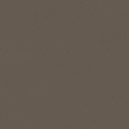
®
NESCAFÉ
Cappuccino
Cappuccino Caramel Beurre
Salé
Un délicieux cappuccino onctueux,