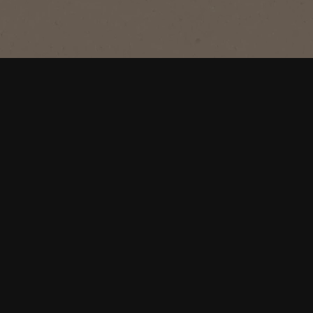
aromatisé au caramel​ et avec une note
de beurre salé. Prêt en quelques
secondes, à consommer chaud ou
froid.