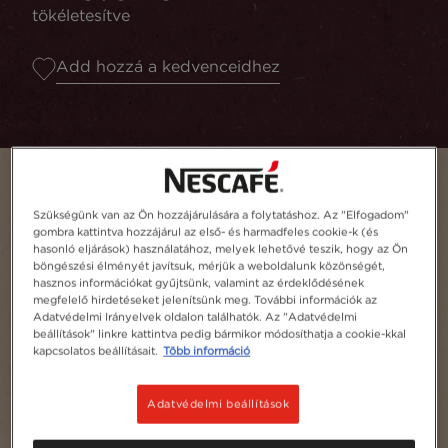
tökéletesítve
Add hozzá a kedvenceidhez
Szükségünk van az Ön hozzájárulására a folytatáshoz. Az "Elfogadom"
gombra kattintva hozzájárul az első- és harmadfeles cookie-k (és
hasonló eljárások) használatához, melyek lehetővé teszik, hogy az Ön
böngészési élményét javítsuk, mérjük a weboldalunk közönségét,
hasznos információkat gyűjtsünk, valamint az érdeklődésének
megfelelő hirdetéseket jelenítsünk meg. További információk az
Adatvédelmi Irányelvek oldalon találhatók. Az "Adatvédelmi
beállítások" linkre kattintva pedig bármikor módosíthatja a cookie-kkal
kapcsolatos beállításait.
Több információ
Adagszám
1
Adatvédelmi beállítások