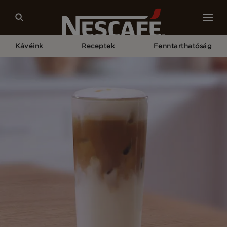
Kávéink
Receptek
Fenntarthatóság
Kezdőlap
Receptek
Jeges Karamell Latte Macchiato