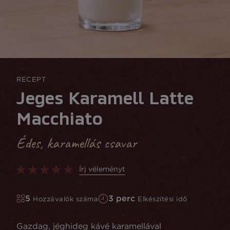
RECEPT
Jeges Karamell Latte
Macchiato
Édes, karamellás csavar
Írj véleményt
5
3 perc
Hozzávalók száma
Elkészítési idő
Gazdag, jéghideg kávé karamellával