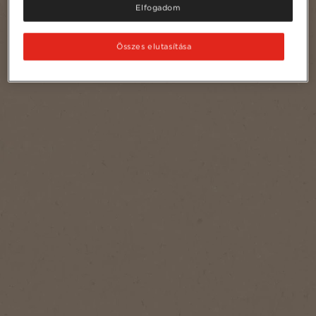
Elfogadom
Összes elutasítása