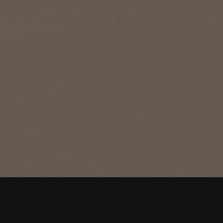
®
NESCAFÉ
Classic
Classic
Jellegzetes pörkölésünknek
köszönhetően telt és merész ízvilág