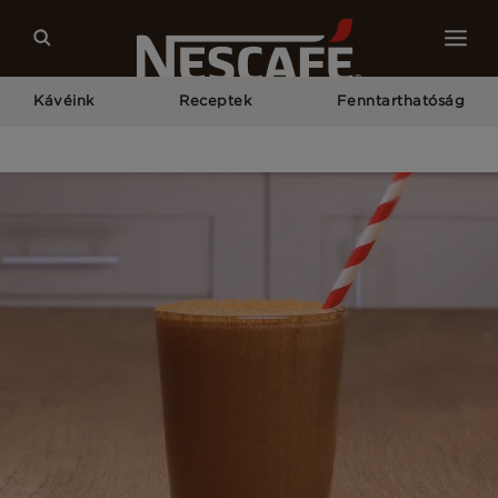
Kávéink
Receptek
Fenntarthatóság
Kezdőlap
Receptek
Kávés Banán Shake