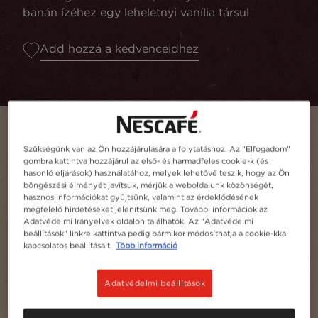
banán ízéhez egy leheletnyi vanília társul
Add hozzá a kedvenceidhez
Szükségünk van az Ön hozzájárulására a folytatáshoz. Az "Elfogadom"
gombra kattintva hozzájárul az első- és harmadfeles cookie-k (és
hasonló eljárások) használatához, melyek lehetővé teszik, hogy az Ön
böngészési élményét javítsuk, mérjük a weboldalunk közönségét,
hasznos információkat gyűjtsünk, valamint az érdeklődésének
megfelelő hirdetéseket jelenítsünk meg. További információk az
Adatvédelmi Irányelvek oldalon találhatók. Az "Adatvédelmi
beállítások" linkre kattintva pedig bármikor módosíthatja a cookie-kkal
kapcsolatos beállításait.
Több információ
Adagszám
1
Adatvédelmi beállítások