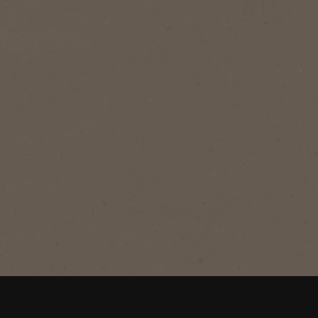
®
NESCAFÉ
Classic
Classic
Jellegzetes pörkölésünknek
köszönhetően telt és merész ízvilág