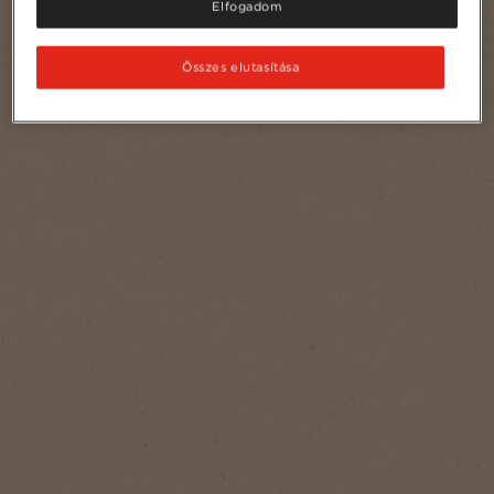
Elfogadom
Összes elutasítása