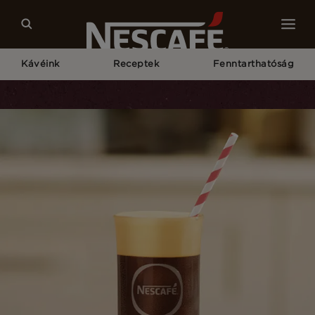
Kávéink
Receptek
Fenntarthatóság
Kezdőlap
Receptek
NESCAFÉ Frappé Americano