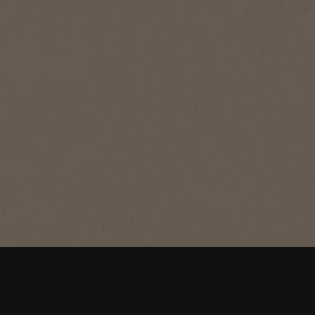
®
NESCAFÉ
Classic
Classic
Jellegzetes pörkölésünknek
köszönhetően telt és merész ízvilág