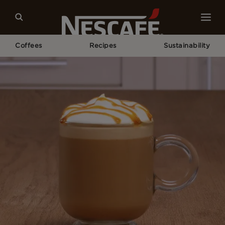
Coffees
Recipes
Sustainability
Home
Our Coffee Recipes
Caramel Latte Recipe