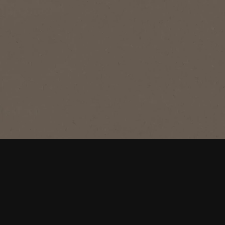
®
NESCAFÉ
GOLD
Gold
Expertly crafted, with a balanced taste
- our signature, smooth blend.