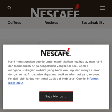
Coffees
Recipes
Sustainability
Home
Our Coffees
All Coffee Types
Mocha
Our coffees
Kami menggunakan cookie untuk meningkatkan kualitas layanan kami
dan memberikan Anda pengalaman yang lebih baik. Cookie
Coffee types
Coffee formats
Coffee equipm
menganalisis bagian website yang Anda kunjungi dan menyesuaikan
dengan minat Anda untuk dapat menyajikan informasi yang relevan.
Pelajari lebih lanjut mengenai Cookie di Kebijakan Cookie
Informasi
lebih lanjut
Saya Mengerti