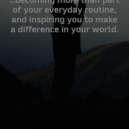
…becoming more than part
of your everyday routine,
and inspiring you to make
a difference in your world.