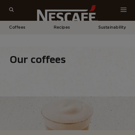
Coffees
Recipes
Sustainability
Home
Our Coffees
All Coffee Types
Frothy Coffee
Our coffees
Coffee types
Coffee formats
Coffee equipm