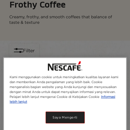
Frothy Coffee
Creamy, frothy, and smooth coffees that balance of
taste & texture
Filter
Sort:
Most recommended
6
products
Kami menggunakan cookie untuk meningkatkan kualitas layanan kami
dan memberikan Anda pengalaman yang lebih baik. Cookie
menganalisis bagian website yang Anda kunjungi dan menyesuaikan
dengan minat Anda untuk dapat menyajikan informasi yang relevan.
Pelajari lebih lanjut mengenai Cookie di Kebijakan Cookie
Informasi
lebih lanjut
Saya Mengerti