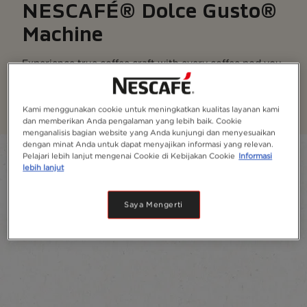
NESCAFÉ® Dolce Gusto®
Machine
Experience true coffee craft with every coffee pod you
choose to brew, with the touch of a button
Learn More
Kami menggunakan cookie untuk meningkatkan kualitas layanan kami
dan memberikan Anda pengalaman yang lebih baik. Cookie
menganalisis bagian website yang Anda kunjungi dan menyesuaikan
dengan minat Anda untuk dapat menyajikan informasi yang relevan.
Filter
Pelajari lebih lanjut mengenai Cookie di Kebijakan Cookie
Informasi
lebih lanjut
Sort:
Most recommended
5
products
Saya Mengerti