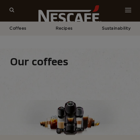
Coffees
Recipes
Sustainability
Home
Our Coffees
All Coffee Equipment
NESCAFÉ® Dolce Gusto® Machine
Our coffees
Coffee types
Coffee formats
Coffee equipm