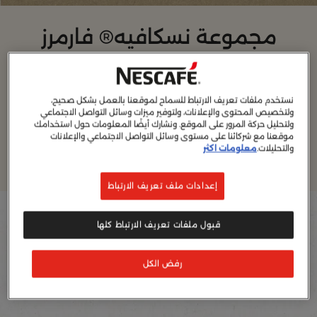
مجموعة نسكافيه® فارمرز
أوريجنز
نستخدم ملفات تعريف الارتباط للسماح لموقعنا بالعمل بشكل صحيح،
تعود لذة القهوة بداية إلى مصدرها. اكتشف قصة أصول قهوتك
ولتخصيص المحتوى والإعلانات، ولتوفير ميزات وسائل التواصل الاجتماعي
ولتحليل حركة المرور على الموقع. ونشارك أيضًا المعلومات حول استخدامك
الآن.
موقعنا مع شركائنا على مستوى وسائل التواصل الاجتماعي والإعلانات
والتحليلات.
معلومات اكثر
المزيد
إعدادات ملف تعريف الارتباط
Country
Filter
قبول ملفات تعريف الارتباط كلها
Sort:
الأكثر موصى به
4
منتجات
رفض الكل