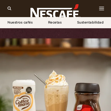
Nuestros cafés
Recetas
Sustentabilidad
Home
Recetas
Batido Dulce de Leche