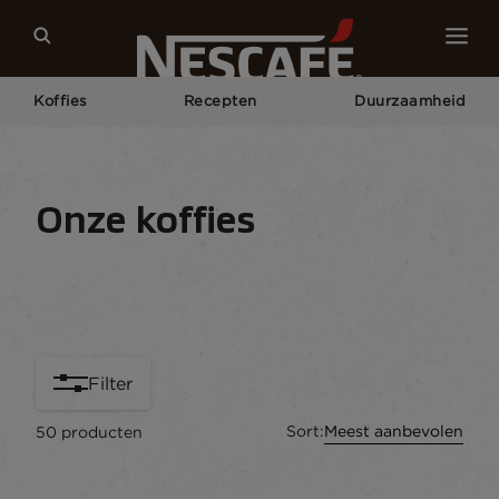
Koffies
Recepten
Duurzaamheid
Home
Onze Koffies
Onze koffies
Koffiesoorten
Koffieformaten
Koffie Appara
Filter
Sort:
Meest aanbevolen
50
producten