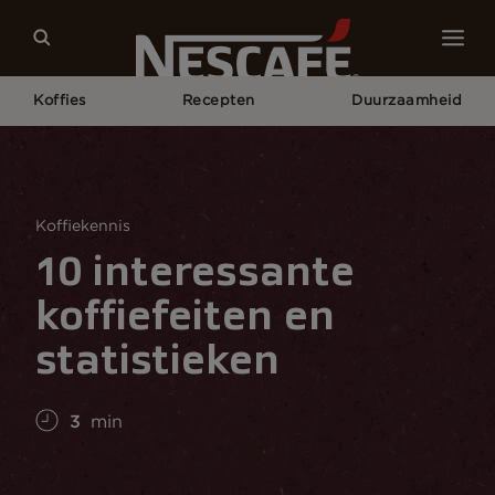
Koffies
Recepten
Duurzaamheid
Home
Koffie Cultuur
Koffie Kennis
10 Interessante Koffiefeiten En Statistieken
Koffiekennis
10 interessante
koffiefeiten en
statistieken
3
min