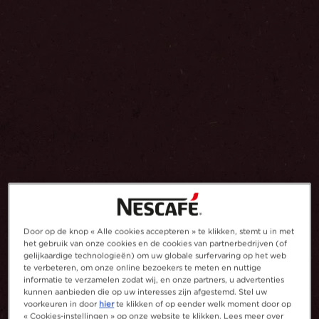
Door op de knop « Alle cookies accepteren » te klikken, stemt u in met
het gebruik van onze cookies en de cookies van partnerbedrijven (of
gelijkaardige technologieën) om uw globale surfervaring op het web
te verbeteren, om onze online bezoekers te meten en nuttige
informatie te verzamelen zodat wij, en onze partners, u advertenties
kunnen aanbieden die op uw interesses zijn afgestemd. Stel uw
voorkeuren in door
hier
te klikken of op eender welk moment door op
« Cookies-instellingen » op onze website te klikken. Lees meer over