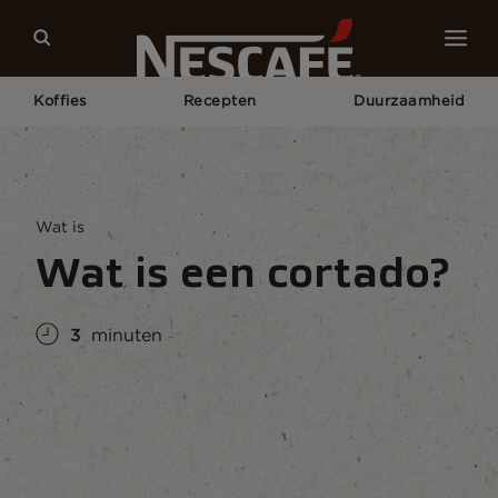
Koffies
Recepten
Duurzaamheid
Home
Koffie Cultuur
Koffie Kennis
Wat Is Een Cortado?
Wat is
Wat is een cortado?
3
minuten