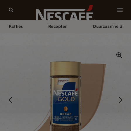
Koffies
Recepten
Duurzaamheid
Home
Onze Koffies
Decaf