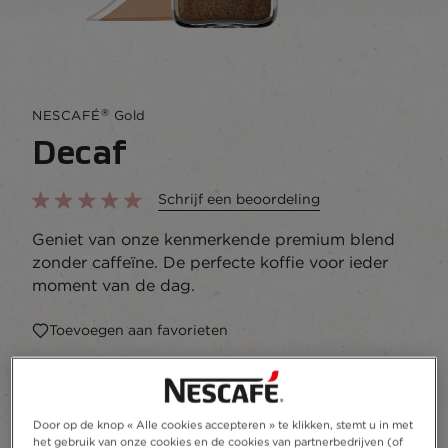
®
NESCAFÉ
Gold
Decaf
Schrijf een beoordeling
Geniet van onze kenmerkende premium blend
zonder caffeïne. De perfecte koffie voor ieder
moment van de dag.
Toevoegen aan favorieten
Glazen pot
100g
200g
Door op de knop « Alle cookies accepteren » te klikken, stemt u in met
het gebruik van onze cookies en de cookies van partnerbedrijven (of