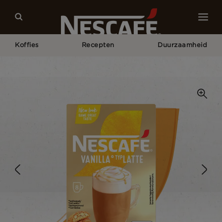
Koffies
Recepten
Duurzaamheid
Home
Onze Koffies
Vanilla Latte