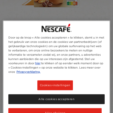
®
NESCAFÉ
Cappuccino & Latte
Vanilla Latte
Door op de knop « Alle cookies accepteren » te klikken, stemt u in met
het gebruik van onze cookies en de cookies van partnerbedrijven (of
gelijkaardige technologieën) om uw globale surfervaring op het web
Schrijf een beoordeling
te verbeteren, om onze online bezoekers te meten en nuttige
informatie te verzamelen zodat wij, en onze partners, u advertenties
kunnen aanbieden die op uw interesses zijn afgestemd. Stel uw
Voor een vanilla latte met een volle
voorkeuren in door
hier
te klikken of op eender welk moment door op
melkschuimlaag hoef je niet meer verder te
« Cookies-instellingen » op onze website te klikken. Lees meer over
zoeken. Deze NESCAFÉ Gold Vanilla Latte
onze
Privacyverklaring.
oploskoffie zorgt voor een vanilla sensatie om
lekker thuis van te genieten.
Cookies-instellingen
Toevoegen aan favorieten
Alle cookies accepteren
Ingrediënten
Alles afwijzen