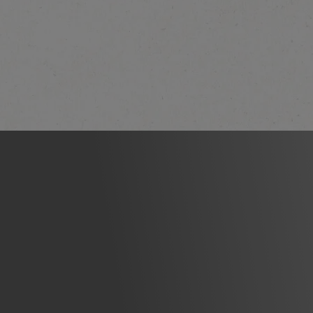
D
NESCAFÉ GOLD
Caramel Latte
Ontdek meer