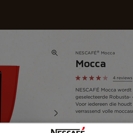
Koffies
Recepten
Duurzaamheid
®
NESCAFÉ
Mocca
Mocca
4 reviews
NESCAFÉ Mocca wordt g
geselecteerde Robusta- 
Voor iedereen die houdt 
verrassend volle moccas
Toevoegen aan favoriete