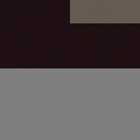
roksolana.tsiupak,