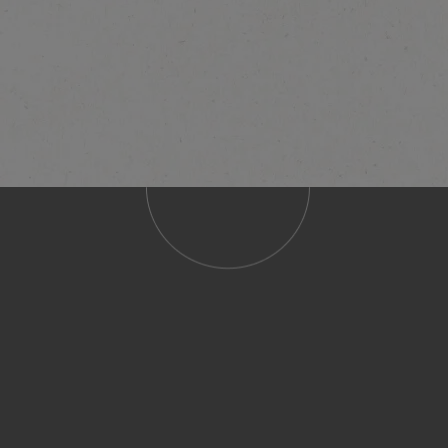
NESCAFÉ GOL
Espresso
Ontdek meer