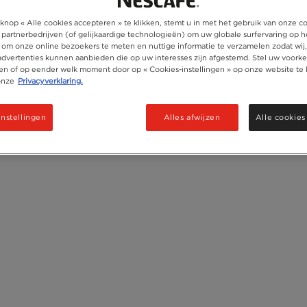
Ingrediënten
knop « Alle cookies accepteren » te klikken, stemt u in met het gebruik van onze c
 partnerbedrijven (of gelijkaardige technologieën) om uw globale surfervaring op h
 om onze online bezoekers te meten en nuttige informatie te verzamelen zodat wij
 advertenties kunnen aanbieden die op uw interesses zijn afgestemd. Stel uw voorke
ken of op eender welk moment door op « Cookies-instellingen » op onze website te 
onze
Privacyverklaring.
instellingen
Alles afwijzen
Alle cookies