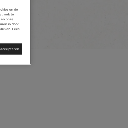
ookies en de
et web te
, en onze
uren in door
klikken. Lees
 accepteren