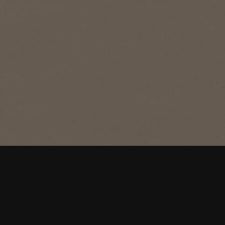
®
NESCAFÉ
Gold
Deluxe
NESCAFÉ oploskoffie Gold is een
premium oploskoffie. Aan deze
NESCAFÉ Gold zijn nu fijngemalen
arabica koffiebonen toegevoegd,
waardoor de zachte smaak en het rijke
aroma nog beter vrijkomen.