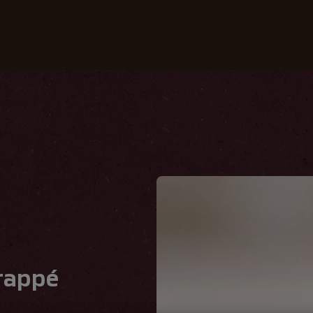
Koffies
Recepten
Duurzaamheid
rappé