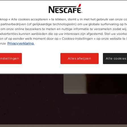
knop « Alle cookies accepteren » te klikken, stemt u in met het gebruik van onze c
 partnerbedrijven (of gelijkaardige technologieën) om uw globale surfervaring op h
 om onze online bezoekers te meten en nuttige informatie te verzamelen zodat wij
 advertenties kunnen aanbieden die op uw interesses zijn afgestemd. Stel uw voorke
nische NESCAFÉ GOLD
ken of op eender welk moment door op « Cookies-instellingen » op onze website te 
onze
Privacyverklaring.
instellingen
Alles afwijzen
Alle cookies