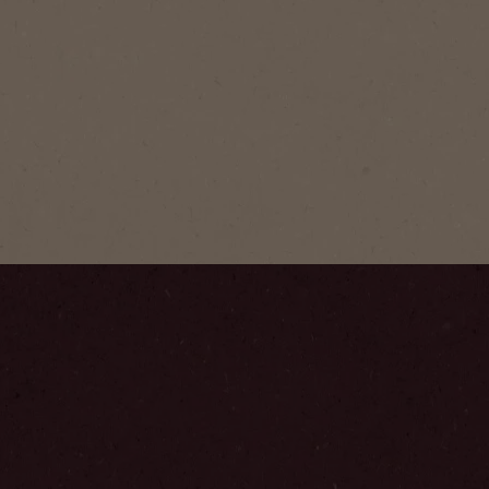
NESCAFÉ
Deluxe
NESCAFÉ op
premium op
NESCAFÉ Go
arabica ko
waardoor d
aroma nog 
Stap
1
/
4