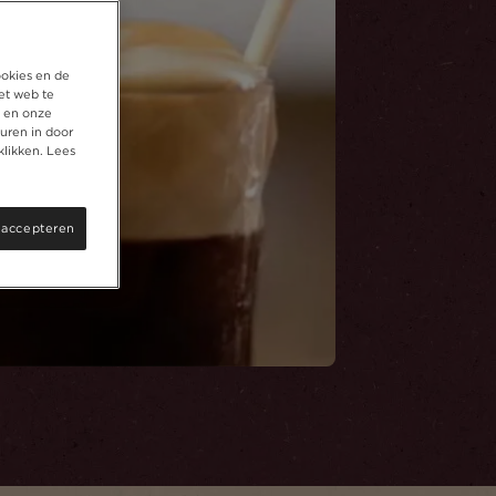
ookies en de
et web te
, en onze
uren in door
klikken. Lees
 accepteren