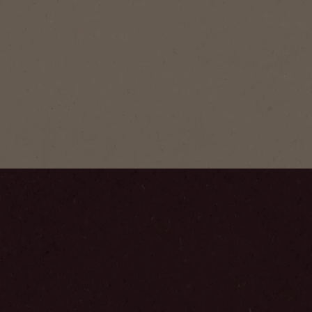
®
Gold
loskoffie Gold is een
loskoffie. Aan deze
ld zijn nu fijngemalen
ffiebonen toegevoegd,
e zachte smaak en het rijke
beter vrijkomen.