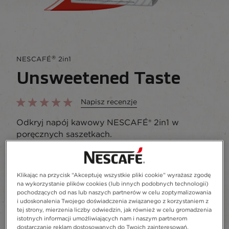
®
NESCAFÉ
2in1
Unsweetened Taste
Napisz recenzje
Odkryj napój kawowy NESCAFÉ® 2in1 w
poręcznych saszetkach.
Dodaj do ulubionych
Klikając na przycisk “Akceptuję wszystkie pliki cookie” wyrażasz zgodę
na wykorzystanie plików cookies (lub innych podobnych technologii)
10 sztuk
20 sztuk
pochodzących od nas lub naszych partnerów w celu zoptymalizowania
i udoskonalenia Twojego doświadczenia związanego z korzystaniem z
tej strony, mierzenia liczby odwiedzin, jak również w celu gromadzenia
Recykling
istotnych informacji umożliwiających nam i naszym partnerom
dostarczanie reklam dostosowanych do Twoich zainteresowań.