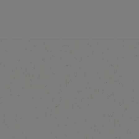
®
NESCAFÉ
3in1 Classic
Dowiedz się więcej