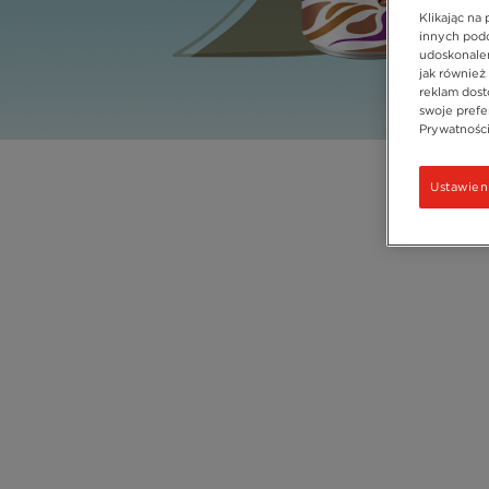
Klikając na
innych podo
udoskonalen
jak również
reklam dost
swoje prefer
Prywatności"
Ustawien