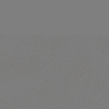
®
NESCAFÉ
Read
Drink Latte
Odkryj więcej