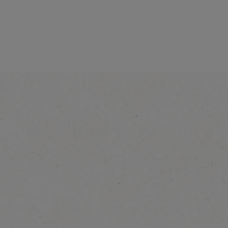
®
y to
NESCAFÉ
Ready to
Drink Caramel Latte
Odkryj więcej