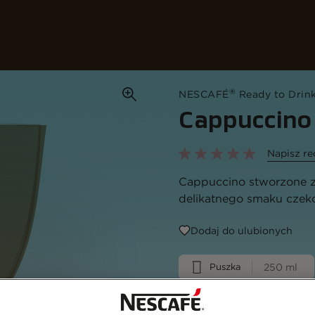
sze kawy
Przepisy
Zrównoważony rozwój
®
NESCAFÉ
Ready to Drin
Cappuccino
Napisz re
Cappuccino stworzone z
delikatnego smaku czeko
Dodaj do ulubionych
Puszka
250 ml
Recykling