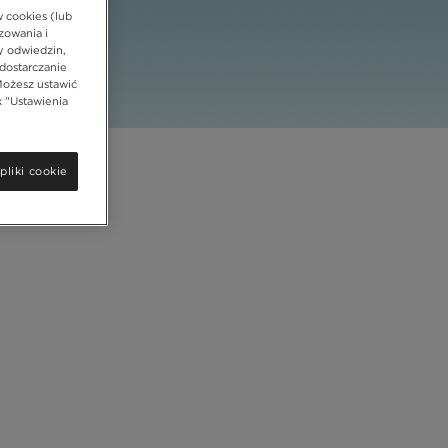
w cookies (lub
zowania i
y odwiedzin,
dostarczanie
Możesz ustawić
k "Ustawienia
pliki cookie
Intensywność