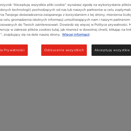
 przycisk “Akceptuję wszystkie pliki cookie” wyrażasz zgodę na wykorzystanie plikó
bnych technologii) pochodzących od nas lub naszych partnerów w celu zoptymali
ia Twojego doświadczenia związanego z korzystaniem z tej strony, mierzenia liczb
 w celu gromadzenia istotnych informacji umożliwiających nam i naszym partnerom 
osowanych do Twoich zainteresowań. Dowiedz się więcej w Polityce prywatności. 
encje w zakresie plików cookies tutaj, jak również w dowolnej chwili, klikając na lin
, znajdujący się na dole naszej strony.
Więcej informacji
ia Prywatności
Odrzucenie wszystkich
Akceptuję wszystkie 