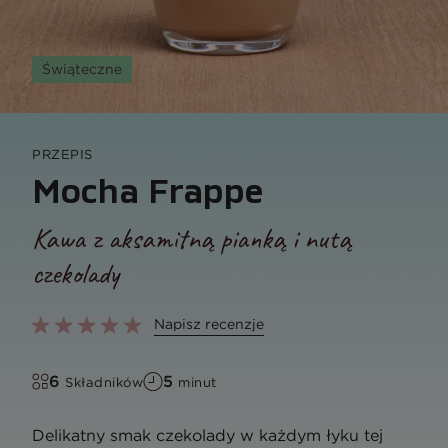
Świąteczne
PRZEPIS
Mocha Frappe
Kawa z aksamitną pianką i nutą
czekolady
Napisz recenzje
6
5
Składników
minut
Delikatny smak czekolady w każdym łyku tej