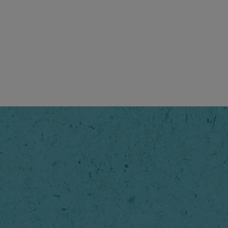
na przez ekspertów
 o zrównoważonym smaku —
rozpoznawczy.