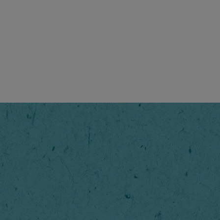
Gold
Przygotowa
mieszanka
nasz znak 
Krok
1
/
4