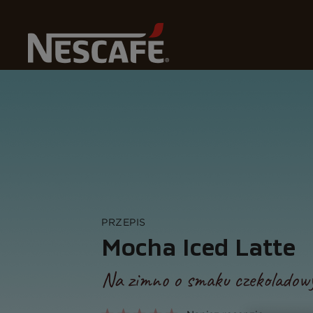
Na
Home
Przepisy
Mocha Iced Latte
PRZEPIS
Mocha Iced Latte
Na zimno o smaku czekolado