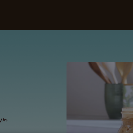
sze kawy
Przepisy
Zrównoważony rozwój
wym