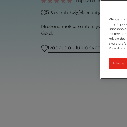
Napisz recenzje
5
4
Składników
minuty
Klikając na
innych podo
Mrożona mokka o intensywnym smak
udoskonalen
Gold.
jak również
reklam dost
swoje prefer
Dodaj do ulubionych
Prywatności"
Ustawien