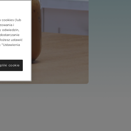
w cookies (lub
zowania i
y odwiedzin,
dostarczanie
Możesz ustawić
k "Ustawienia
pliki cookie