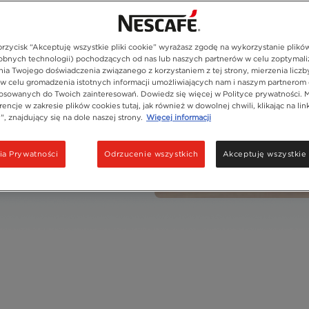
 przycisk “Akceptuję wszystkie pliki cookie” wyrażasz zgodę na wykorzystanie plikó
bnych technologii) pochodzących od nas lub naszych partnerów w celu zoptymali
u kawy NESCAFÉ®
ia Twojego doświadczenia związanego z korzystaniem z tej strony, mierzenia liczb
 w celu gromadzenia istotnych informacji umożliwiających nam i naszym partnerom 
osowanych do Twoich zainteresowań. Dowiedz się więcej w Polityce prywatności. 
encje w zakresie plików cookies tutaj, jak również w dowolnej chwili, klikając na lin
, znajdujący się na dole naszej strony.
Więcej informacji
ia Prywatności
Odrzucenie wszystkich
Akceptuję wszystkie 