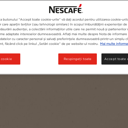
a butonului "Accept toate cookie-urile" vă dați acordul pentru utilizarea cookie-urilo
r care aparțin terților (sau tehnologii similare) în scopul îmbunătățirii experienței d
ăsurării audienței, a colectării informațiilor utile care ne permit nouă și partenerilor 
ame adaptate intereselor dumneavoastră. Aflați mai multe despre Nota de informare 
datelor cu caracter personal și salvați preferințele dumneavoastră printr-un simplu c
, făcând click pe linkul „Setări cookie” de pe website-ul nostru.
Mai multe informat
i cookie
Respingeți toate
Accept toate 