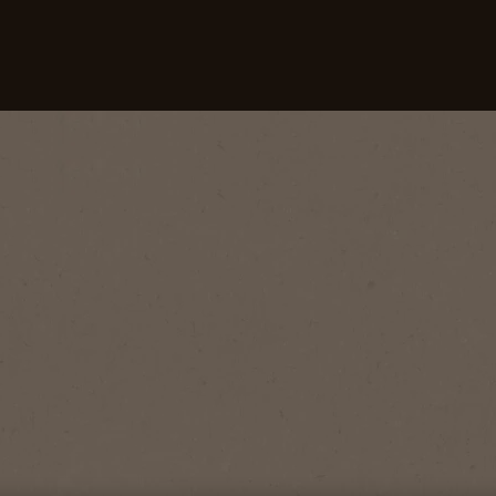
Cafelele noastre
Rețete
Sustenabilitat
Cadouri Surprinzătoare Pentru Iubitorii de Cafea