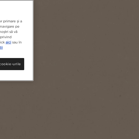
r primare și a
e navigare pe
noștri să vă
privind
lick
aici
sau în
ii
cookie-urile