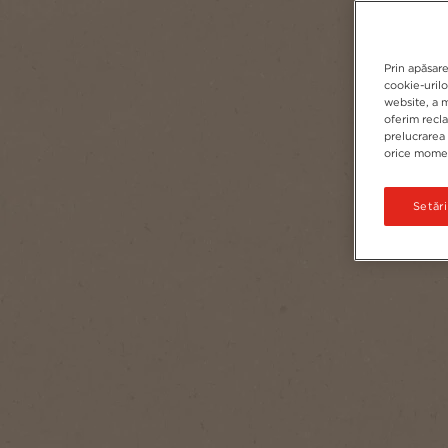
Prin apăsare
cookie-urilo
website, a m
oferim recl
prelucrarea 
orice moment
Setăr