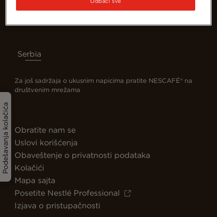
Odbaci sve
Serbia
Za još sadržaja o ukusnim napicima pratite NESCAFÉ® na
društvenim mrežama
Podešavanja kolačića
Obratite nam se
Uslovi korišćenja
Obaveštenje o privatnosti podataka
Kolačići
Mapa sajta
Posetite Nestlé Professional
Izjava o pristupačnosti