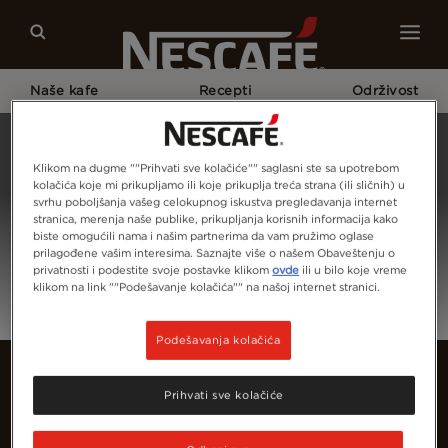
Naše kafe
Recepti
Održivost
Početna Strana
Prijava
Klikom na dugme ""Prihvati sve kolačiće"" saglasni ste sa upotrebom
kolačića koje mi prikupljamo ili koje prikuplja treća strana (ili sličnih) u
svrhu poboljšanja vašeg celokupnog iskustva pregledavanja internet
stranica, merenja naše publike, prikupljanja korisnih informacija kako
biste omogućili nama i našim partnerima da vam pružimo oglase
prilagođene vašim interesima. Saznajte više o našem Obaveštenju o
privatnosti i podestite svoje postavke klikom
ovde
ili u bilo koje vreme
klikom na link ""Podešavanje kolačića"" na našoj internet stranici.
Podešavanja kolačića
Prihvati sve kolačiće