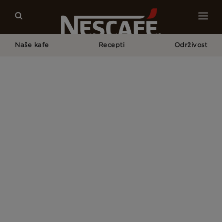
Naše kafe
Recepti
Održivost
Početna Strana
Politika Korišćenja Kolačića