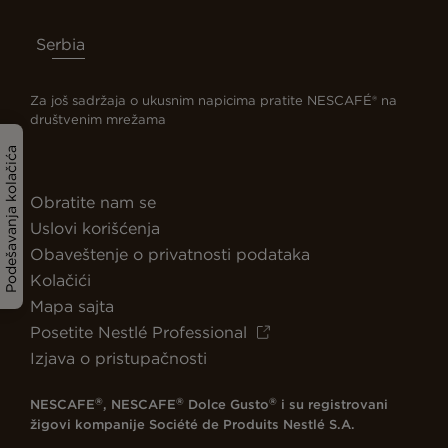
Serbia
Za još sadržaja o ukusnim napicima pratite NESCAFÉ® na
društvenim mrežama
Podešavanja kolačića
Obratite nam se
Uslovi korišćenja
Obaveštenje o privatnosti podataka
Kolačići
Mapa sajta
Posetite Nestlé Professional
Izjava o pristupačnosti
®
®
®
NESCAFE
, NESCAFE
Dolce Gusto
i su registrovani
žigovi kompanije Société de Produits Nestlé S.A.