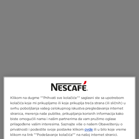
Klikom na dugme ""Prihvati sve kolačiće"" saglasni ste sa upotrebom
kolačića koje mi prikupljamo ili koje prikuplja treća strana (ili sličnih) u
svrhu poboljšanja vašeg celokupnog iskustva pregledavanja internet
stranica, merenja naše publike, prikupljanja korisnih informacija kako
biste omogućili nama i našim partnerima da vam pružimo oglase
prilagođene vašim interesima. Saznajte više o našem Obaveštenju o
privatnosti i podestite svoje postavke klikom
ovde
ili u bilo koje vreme
klikom na link ""Podešavanje kolačića"" na našoj internet stranici.