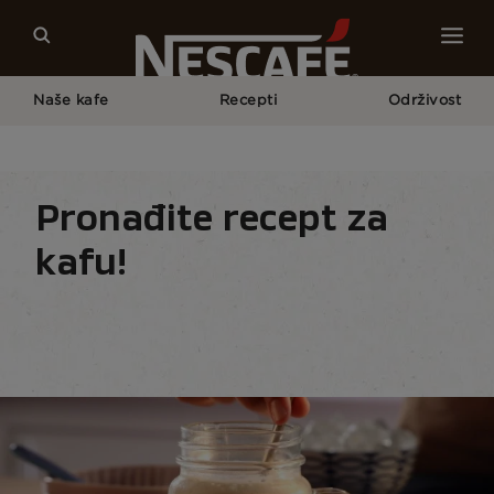
Naše kafe
Recepti
Održivost
Početna Strana
Recepti
Sezonski Recepti Za Kafu
Recepti Za Kafu Za Proleće I Leto
Pronađite recept za
kafu!
Nescafé recepti za kafu
Napici
Sezonski