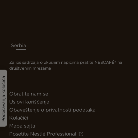
Serbia
Za još sadržaja o ukusnim napicima pratite NESCAFÉ® na
društvenim mrežama
Podešavanja kolačića
Obratite nam se
Uslovi korišćenja
Obaveštenje o privatnosti podataka
Kolačići
Mapa sajta
Posetite Nestlé Professional