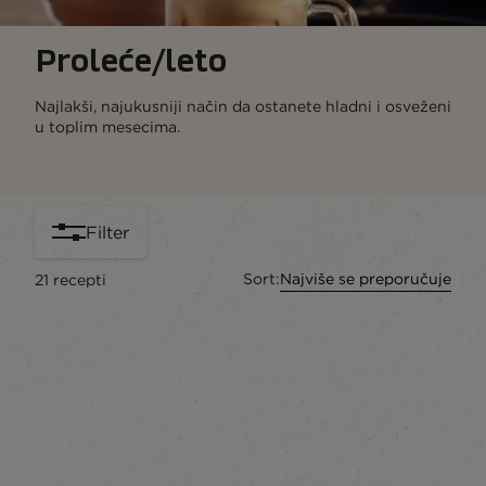
Proleće/leto
Najlakši, najukusniji način da ostanete hladni i osveženi
u toplim mesecima.
Filter
Sort:
Najviše se preporučuje
21
recepti
content-grid