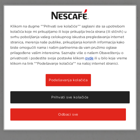
Klikom na dugme ""Prihvati sve kolačiće"" saglasni ste sa upotrebom
kolačića koje mi prikupljamo ili koje prikuplja treća strana (ili sličnih) u
svrhu poboljšanja vašeg celokupnog iskustva pregledavanja internet
stranica, merenja naše publike, prikupljanja korisnih informacija kako
biste omogućili nama i našim partnerima da vam pružimo oglase
prilagođene vašim interesima. Saznajte više o našem Obaveštenju o
privatnosti i podestite svoje postavke klikom
ovde
ili u bilo koje vreme
klikom na link ""Podešavanje kolačića"" na našoj internet stranici.
Podešavanja kolačića
Prihvati sve kolačiće
Odbaci sve