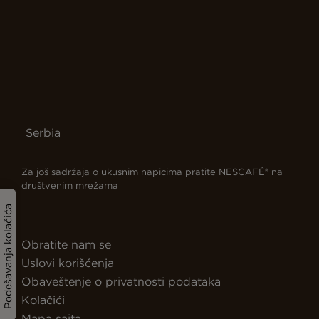
Serbia
Za još sadržaja o ukusnim napicima pratite NESCAFÉ® na
društvenim mrežama
Podešavanja kolačića
Obratite nam se
Uslovi korišćenja
Obaveštenje o privatnosti podataka
Kolačići
Mapa sajta