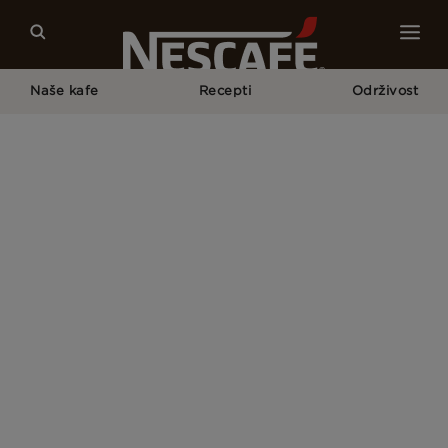
Naše kafe
Recepti
Održivost
Početna Strana
Izjava o Pristupačnosti