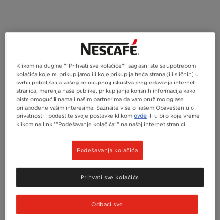
Klikom na dugme ""Prihvati sve kolačiće"" saglasni ste sa upotrebom
kolačića koje mi prikupljamo ili koje prikuplja treća strana (ili sličnih) u
svrhu poboljšanja vašeg celokupnog iskustva pregledavanja internet
stranica, merenja naše publike, prikupljanja korisnih informacija kako
biste omogućili nama i našim partnerima da vam pružimo oglase
prilagođene vašim interesima. Saznajte više o našem Obaveštenju o
privatnosti i podestite svoje postavke klikom
ovde
ili u bilo koje vreme
klikom na link ""Podešavanje kolačića"" na našoj internet stranici.
Podešavanja kolačića
Prihvati sve kolačiće
Odbaci sve