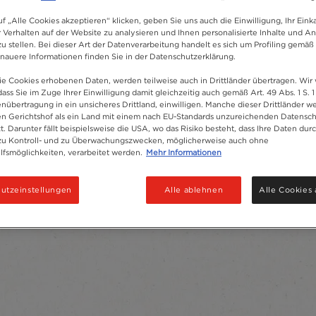
ie beste Temperatur für
f „Alle Cookies akzeptieren“ klicken, geben Sie uns auch die Einwilligung, Ihr Eink
r Verhalten auf der Website zu analysieren und Ihnen personalisierte Inhalte und A
u stellen. Bei dieser Art der Datenverarbeitung handelt es sich um Profiling gemäß 
uere Informationen finden Sie in der Datenschutzerklärung.
ie Cookies erhobenen Daten, werden teilweise auch in Drittländer übertragen. Wir
dass Sie im Zuge Ihrer Einwilligung damit gleichzeitig auch gemäß Art. 49 Abs. 1 S. 1
enübertragung in ein unsicheres Drittland, einwilligen. Manche dieser Drittländer 
n Gerichtshof als ein Land mit einem nach EU-Standards unzureichenden Datensc
17
Produkte
t. Darunter fällt beispielsweise die USA, wo das Risiko besteht, dass Ihre Daten dur
zu Kontroll- und zu Überwachungszwecken, möglicherweise auch ohne
fsmöglichkeiten, verarbeitet werden.
Mehr Informationen
utzeinstellungen
Alle ablehnen
Alle Cookies 