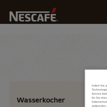
Home
Unsere Kaffees
Alle Zubereitungsmethoden
Kaffeespezialitäten
Kaffeeformate
Zu
Indem Sie a
Technologie
Service bie
für Sie rel
Wasserkocher
Datenschutz
widerrufen,