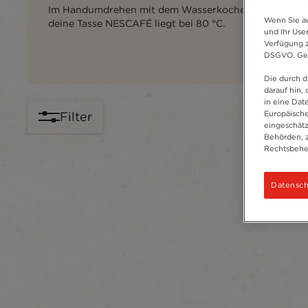
Im Handumdrehen mit dem Wasserkocher zubereitet. D
Wenn Sie au
deine Tasse NESCAFÉ liegt bei 80 °C.
und Ihr Use
Verfügung z
DSGVO. Gena
Die durch d
darauf hin, 
in eine Dat
Europäische
Filter
eingeschätz
Behörden, 
Rechtsbehel
Datensch