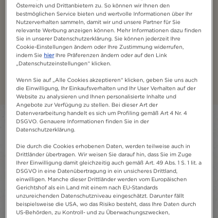
NESCAFÉ® Ready-to-
Österreich und Drittanbietern zu. So können wir Ihnen den
bestmöglichen Service bieten und wertvolle Informationen über Ihr
drink
Nutzerverhalten sammeln, damit wir und unsere Partner für Sie
relevante Werbung anzeigen können. Mehr Informationen dazu finden
Sie in unserer Datenschutzerklärung. Sie können jederzeit Ihre
Der NESCAFÉ Ready-to-Drink Kaffee in vier
Cookie-Einstellungen ändern oder Ihre Zustimmung widerrufen,
Variationen: Entscheide du, welcher Typ du bist und
indem Sie
hier
Ihre Präferenzen ändern oder auf den Link
„Datenschutzeinstellungen“ klicken.
hab dein Kaffee direkt trinkbereit – wann und wo du
willst
Wenn Sie auf „Alle Cookies akzeptieren“ klicken, geben Sie uns auch
die Einwilligung, Ihr Einkaufsverhalten und Ihr User Verhalten auf der
Website zu analysieren und Ihnen personalisierte Inhalte und
Angebote zur Verfügung zu stellen. Bei dieser Art der
Datenverarbeitung handelt es sich um Profiling gemäß Art 4 Nr. 4
Filter
DSGVO. Genauere Informationen finden Sie in der
Datenschutzerklärung.
Sort:
Am meisten empfohlen
3
Produkte
Die durch die Cookies erhobenen Daten, werden teilweise auch in
Drittländer übertragen. Wir weisen Sie darauf hin, dass Sie im Zuge
Ihrer Einwilligung damit gleichzeitig auch gemäß Art. 49 Abs. 1 S. 1 lit. a
DSGVO in eine Datenübertragung in ein unsicheres Drittland,
einwilligen. Manche dieser Drittländer werden vom Europäischen
Gerichtshof als ein Land mit einem nach EU-Standards
unzureichenden Datenschutzniveau eingeschätzt. Darunter fällt
beispielsweise die USA, wo das Risiko besteht, dass Ihre Daten durch
US-Behörden, zu Kontroll- und zu Überwachungszwecken,