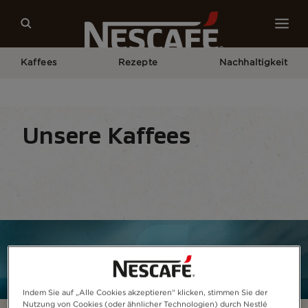
Kaffees
Rezepte
Nachhaltigkeit
Home
Unsere Kaffees
Alle Kaffeesorten
NESCAFÉ® Ready-to-drink
Unsere Kaffees
Kaffeespezialitäten
Kaffeeformate
Zubereit
Indem Sie auf „Alle Cookies akzeptieren“ klicken, stimmen Sie der
Nutzung von Cookies (oder ähnlicher Technologien) durch Nestlé