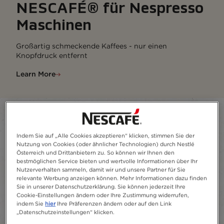
NESCAFÉ® für Nespresso
Maschinen
Großartig schmeckende Kaffees - nur einen
Knopfdruck entfernt
Learn More
Filter
Indem Sie auf „Alle Cookies akzeptieren“ klicken, stimmen Sie der
Sort:
Am meisten empfohlen
7
Produkte
Nutzung von Cookies (oder ähnlicher Technologien) durch Nestlé
Österreich und Drittanbietern zu. So können wir Ihnen den
bestmöglichen Service bieten und wertvolle Informationen über Ihr
Nutzerverhalten sammeln, damit wir und unsere Partner für Sie
relevante Werbung anzeigen können. Mehr Informationen dazu finden
Sie in unserer Datenschutzerklärung. Sie können jederzeit Ihre
Cookie-Einstellungen ändern oder Ihre Zustimmung widerrufen,
indem Sie
hier
Ihre Präferenzen ändern oder auf den Link
„Datenschutzeinstellungen“ klicken.