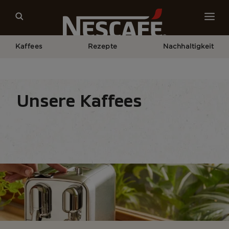
Kaffees
Rezepte
Nachhaltigkeit
Home
Unsere Kaffees
Alle Zubereitungsmethoden
Nespresso® Maschine
Unsere Kaffees
Kaffeespezialitäten
Kaffeeformate
Zubereit