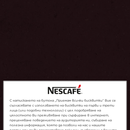
Добави в Любими
С натискането на бутона „Приемам всички бисквитки“ Вие се
съгласявате с използването на бисквитки на първи и трети
лица (или подобни технологии) с цел подобряване на
цялостното Ви преживяване при сърфиране в интернет,
преценяване поведението на аудиторията ни, събиране на
полезна информация, която да позволи на нас и нашите
партньори да Ви предоставяме реклами, съобразени с вашите