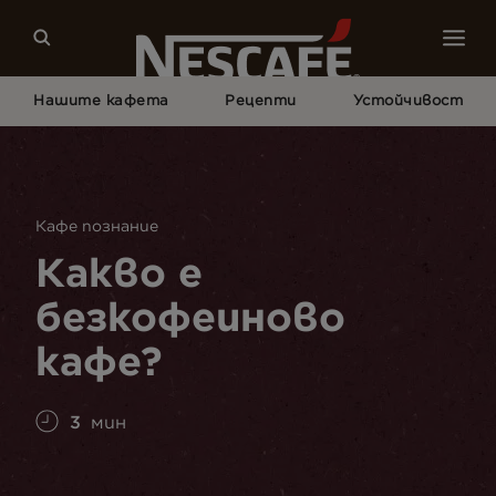
Нашите кафета
Рецепти
Устойчивост
Начало
Кафе Култура
Кафе Познание
Какво Е Безкофеиново Кафе?
Кафе познание
Какво е
безкофеиново
кафе?
3
мин