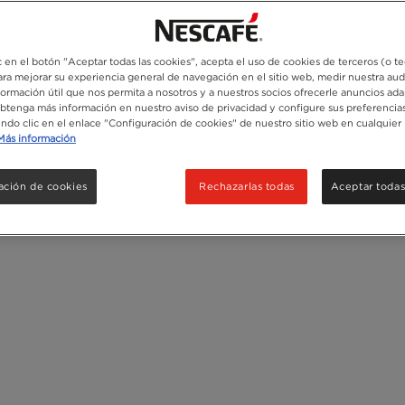
100g
Reciclaje
c en el botón "Aceptar todas las cookies", acepta el uso de cookies de terceros (o t
para mejorar su experiencia general de navegación en el sitio web, medir nuestra aud
formación útil que nos permita a nosotros y a nuestros socios ofrecerle anuncios ada
Obtenga más información en nuestro aviso de privacidad y configure sus preferencias
endo clic en el enlace "Configuración de cookies" de nuestro sitio web en cualquier
Más información
ación de cookies
Rechazarlas todas
Aceptar todas