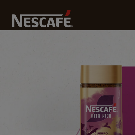
N
Home
Nuestros Cafés
Café Nescafé Origins ALTA RIC