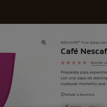
uestros cafés
Recetas
Crea tu Mundo
A
®
NESCAFÉ
Fina Selección
Café Nescaf
Escribir 
Prepárate para experime
con una capa de aterci
cualquier momento que el
Añadir a favoritos
Frasco