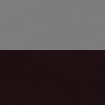
®
NESCAFÉ
Fin
Selección Oríg
COLOMBIA
Explorar más