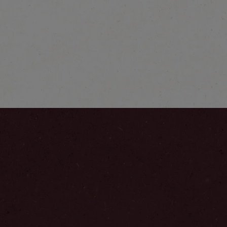
®
a
NESCAFÉ
Fina
enes
Selección
Explorar más