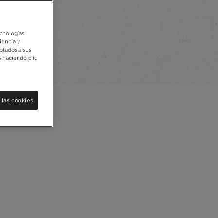
ecnologías
iencia y
ptados a sus
 haciendo clic
 las cookies