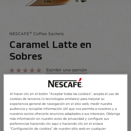
®
NESCAFÉ
Coffee Sachets
Caramel Latte en
Sobres
Escribir una opinión
Un delicioso latte espumoso con un toque de
caramelo que puedes preparar en pocos
Al hacer clic en el botón "Aceptar todas las cookies", acepta el uso de
segundos.
cookies de terceros (o tecnologías similares) para mejorar su
experiencia general de navegación en el sitio web, medir nuestra
Añadir a favoritos
audiencia y recopilar información útil que nos permita a nosotros y a
nuestros socios ofrecerle anuncios adaptados a sus intereses. Obtenga
más información en nuestro aviso de privacidad y configure sus
preferencias haciendo clic aquí o haciendo clic en el enlace
Sobres
8
"Configuración de cookies" de nuestro sitio web en cualquier