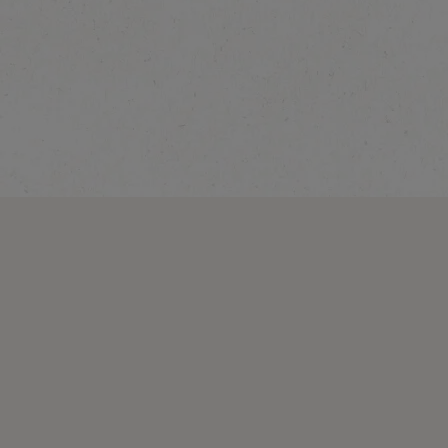
®
NESCAFÉ
Vainilla
Latte
Explora más