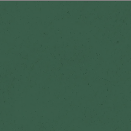
Nescafé
Nescafé