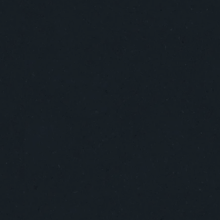
ue inspiran
Impacto que trasciende
ventas