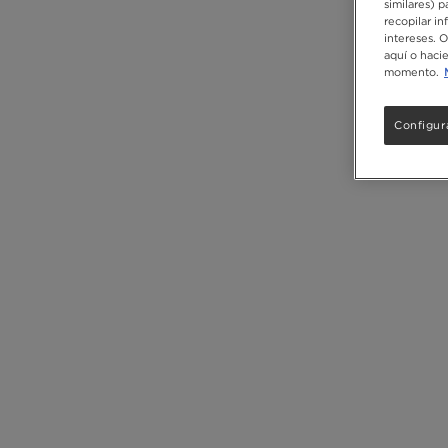
similares) 
recopilar in
intereses. 
aquí o haci
momento.
Configur