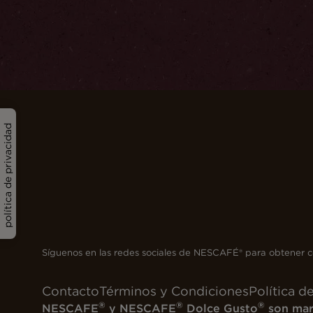
política de privacidad
Síguenos en las redes sociales de NESCAFÉ® para obtener c
Contacto
Términos y Condiciones
Política d
®
®
®
NESCAFE
y NESCAFE
Dolce Gusto
son marc