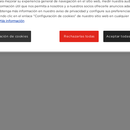
para mejorar su experiencia general de navegación en el sitio web, medir nuestra aud
formación útil que nos permita a nosotros y a nuestros socios ofrecerle anuncios ada
Obtenga más información en nuestro aviso de privacidad y configure sus preferencias
endo clic en el enlace "Configuración de cookies" de nuestro sitio web en cualquier
Más información
ación de cookies
Rechazarlas todas
Aceptar todas