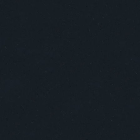
¿Qué es el Proyecto Crea Tu
Cifras q
Mundo ?