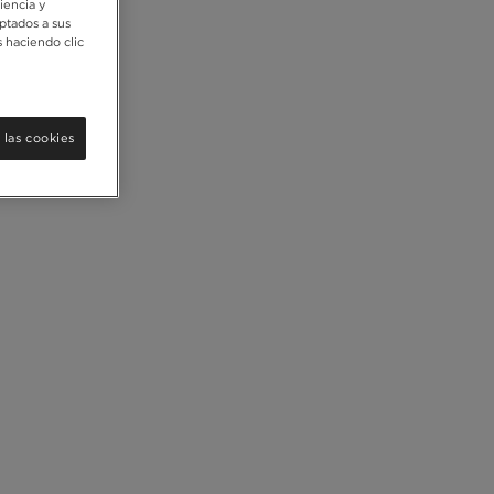
iencia y
ptados a sus
 haciendo clic
 las cookies