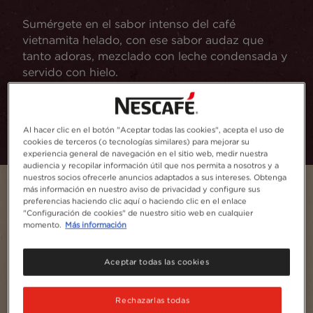
Sumérgete en el sabor intenso del café
vietnamita helado, con ese sabor audaz que
tanto adoras, mezclado con leche condensada y
servido con hielo.
Añadir a favoritos
Al hacer clic en el botón "Aceptar todas las cookies", acepta el uso de
cookies de terceros (o tecnologías similares) para mejorar su
experiencia general de navegación en el sitio web, medir nuestra
audiencia y recopilar información útil que nos permita a nosotros y a
nuestros socios ofrecerle anuncios adaptados a sus intereses. Obtenga
más información en nuestro aviso de privacidad y configure sus
preferencias haciendo clic aquí o haciendo clic en el enlace
"Configuración de cookies" de nuestro sitio web en cualquier
momento.
Más información
Aceptar todas las cookies
Rechazarlas todas