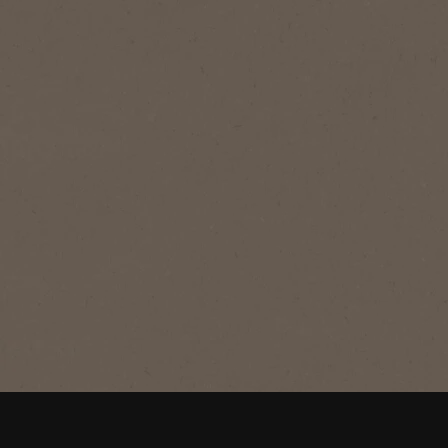
®
NESCAFÉ
Black Roast
Café Nescafé Black Roast
Descubre nuestro tueste más oscuro,
para un sabor intenso. Solo para los
que se atreven.