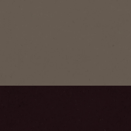
®
Fina Selección
tantáneo
ina Selección, un café
 liofilizado con granos
obusta tostados y molidos 10
inos para liberar el mejor
or.