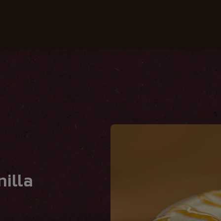
uestros cafés
Recetas
Crea tu Mundo
nilla