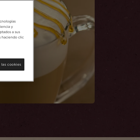
ecnologías
iencia y
ptados a sus
 haciendo clic
 las cookies