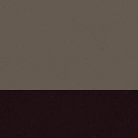
NESCAFÉ
Café Ins
NESCAFÉ® F
instantáneo
arábica y r
veces más f
aroma y sab
Paso
1
/
6