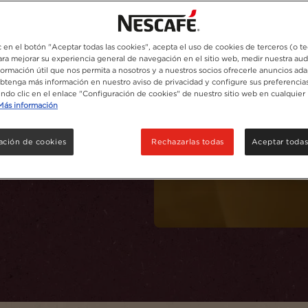
c en el botón "Aceptar todas las cookies", acepta el uso de cookies de terceros (o t
para mejorar su experiencia general de navegación en el sitio web, medir nuestra aud
arar
formación útil que nos permita a nosotros y a nuestros socios ofrecerle anuncios ada
Obtenga más información en nuestro aviso de privacidad y configure sus preferencias
endo clic en el enlace "Configuración de cookies" de nuestro sitio web en cualquier
o del sabor delicado y
Más información
uta cada sorbo con
ación de cookies
Rechazarlas todas
Aceptar todas