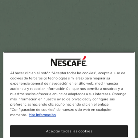
Añadir a favoritos
Al hacer clic en el botón "Aceptar todas las cookies", acepta el uso de
cookies de terceros (o tecnologías similares) para mejorar su
experiencia general de navegación en el sitio web, medir nuestra
audiencia y recopilar información útil que nos permita a nosotros y a
nuestros socios ofrecerle anuncios adaptados a sus intereses. Obtenga
más información en nuestro aviso de privacidad y configure sus
preferencias haciendo clic aquí o haciendo clic en el enlace
"Configuración de cookies" de nuestro sitio web en cualquier
momento.
Más información
Aceptar todas las cookies