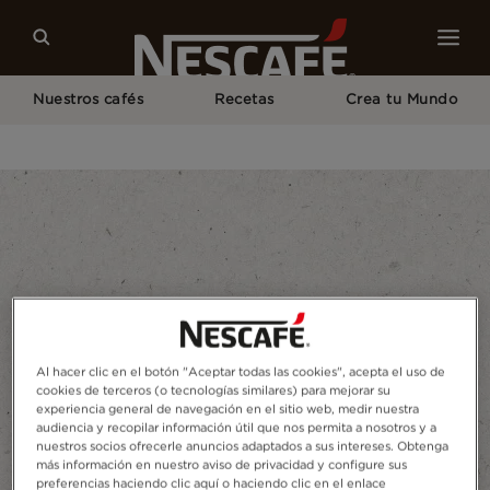
Nuestros cafés
Recetas
Crea tu Mundo
Home
¡Ya Estás Participando! Felipe Avello
Al hacer clic en el botón "Aceptar todas las cookies", acepta el uso de
cookies de terceros (o tecnologías similares) para mejorar su
experiencia general de navegación en el sitio web, medir nuestra
audiencia y recopilar información útil que nos permita a nosotros y a
nuestros socios ofrecerle anuncios adaptados a sus intereses. Obtenga
más información en nuestro aviso de privacidad y configure sus
preferencias haciendo clic aquí o haciendo clic en el enlace