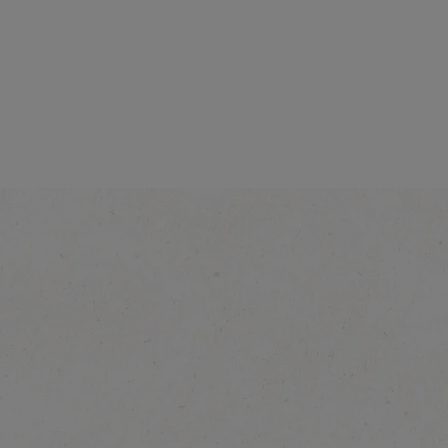
®
NESCAFÉ
Cappuccino
Descafeinado