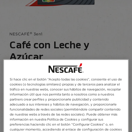
®
NESCAFÉ
3en1
Café con Leche y
Azúcar
6 reviews
Si hace clic en el botón “Acepto todas las cookies”, consiente el uso de
Descubre los sobres de NESCAFÉ 3en1, una
cookies (o tecnologías similares) propias y de terceros para analizar el
mezcla equilibrada de café, leche y azúcar en un
tráfico en nuestras webs, conocer sus hábitos de navegación, recopilar
información útil que nos permita tanto a nosotros como a nuestros
práctico sobre para llevar a donde quieras.
partners crear perfiles y proporcionarle publicidad y contenido
adecuado a sus intereses y hábitos de navegación, y proporcionarle
Añadir a Favoritos
funcionalidades de redes sociales (permitiéndole compartir contenido
de nuestras webs a través de las redes sociales). Puede obtener más
información en nuestra Política de Cookies y configurar sus
preferencias haciendo clic en el botón “Configurar Cookies” o, en
Sobres
10
cualquier momento, accediendo al enlace de configuración de cookies