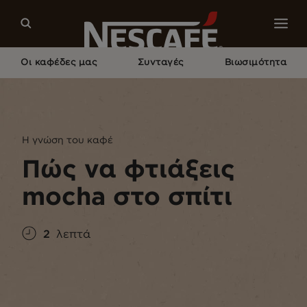
Οι καφέδες μας
Συνταγές
Βιωσιμότητα
Home
Άρθρα Σχετικά Με Τον Καφέ
Γνωρίζοντας Τον Καφέ
Πώς Να Φτιάξεις Mocha Στο Σπίτι
Η γνώση του καφέ
Πώς να φτιάξεις
mocha στο σπίτι
2
λεπτά