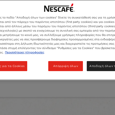
ς το πεδίο "Αποδοχή όλων των cookies" δίνετε τη συγκατάθεσή σας για τη χρήσ
αι από τον πάροχο του παρόντος ιστοτόπου (first party cookies) και για cookies
ται από άλλους μέσω του παρόχου του παρόντος ιστοτόπου (third party cookies)
τεχνολογίες) με σκοπό να ενισχύσουμε τη συνολική σας εμπειρία από την περιή
να μετρήσουμε το κοινό μας, να συλλέξουμε χρήσιμες πληροφορίες που θα επιτρ
υνεργάτες μας να σας προσφέρουμε διαφημίσεις προσαρμοσμένες στα ενδιαφέρο
ισσότερα στη Δήλωση Ιδιωτικότητάς μας και διαχειριστείτε τις προτιμήσεις σας
πάσα στιγμή επιλέγοντας τον σύνδεσμο "Ρυθμίσεις για τα Cookies" που βρίσκεται
ας.
Περισσότερες πληροφορίες
®
NESCAFÉ
Classic
ς για τα Cookies
Απόρριψη όλων
Αποδοχή όλων τ