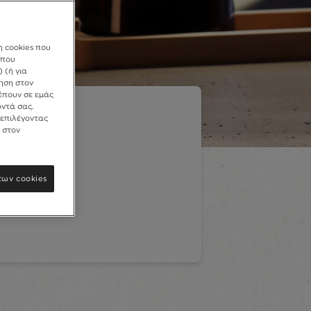
η cookies που
 που
 (ή για
γηση στον
έπουν σε εμάς
ντά σας.
 επιλέγοντας
 στον
ων cookies