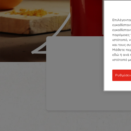
Επιλέγοντα
εγκαθίσταντ
εγκαθίσταν
παρόμοιες 
ιστότοπό, 
και τους σ
Μάθετε περ
εδώ ή ανά 
ιστότοπό μ
Ρυθμίσει